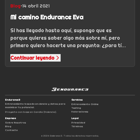
Blog
•
14 abril 2021
Mi camino Endurance Eva
Si has llegado hasta aquí, supongo que es
porque quieres saber algo más sobre mí, pero
primero quiero hacerte una pregunta: ¿para tí
qué es el deporte? Para mí, el…
Continuar leyendo
Endurance3
Servicios
Entrenamiento basado en ciencia y datos para
Entrenamiento Online
maximizar tu potencial.
Testing
Valoraciones
Proyecto con base en Gandia (Valencia).
Empresa
Legal
Sobre Nosotros
Privacidad
Blog
Términos
Contacto
©
2026
Endurance3.
Todos los derechos reservados.